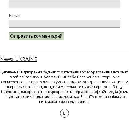
E-mail
News UKRAINE
Цитування і відтворення будь-яких матеріалів або їх фрагментів в Інтернеті
з веб-сайта "Ізюм Інформаційний" або його каналів і сторінок в
соцмережах дозволено лише з умовою відкритого для пошукових систем
гіперпосилання на відповідний матеріал не нижче першого абзацу.
Цитування, використання і відтворення матеріалів в оффлайн-медіа (в т.ч.
друкованих виданнях), мобільних додатках, SmartTV можливо тільки з
письмового дозволу редакції.