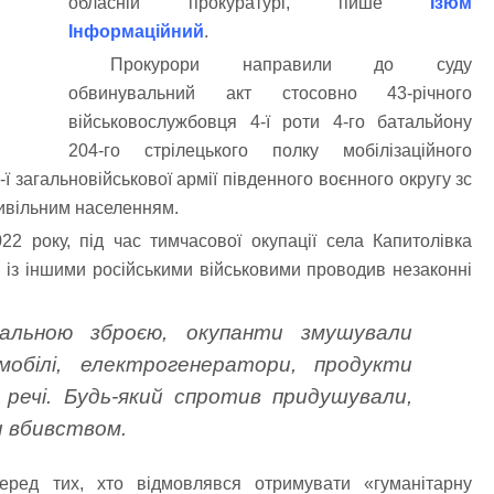
обласній прокуратурі, пише
Ізюм
Інформаційний
.
Прокурори направили до суду
обвинувальний акт стосовно 43-річного
військовослужбовця 4-ї роти 4-го батальйону
204-го стрілецького полку мобілізаційного
ї загальновійськової армії південного воєнного округу зс
ивільним населенням.
22 року, під час тимчасової окупації села Капитолівка
 із іншими російськими військовими проводив незаконні
пальною зброєю, окупанти змушували
обілі, електрогенератори, продукти
 речі. Будь-який спротив придушували,
и вбивством.
еред тих, хто відмовлявся отримувати «гуманітарну