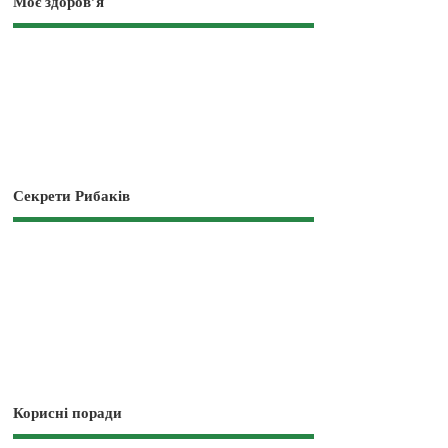
Моє здоров’я
Секрети Рибаків
Корисні поради