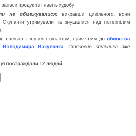
запаси продуктів і навіть худобу.
ти не обмежувалися:
викравши цивільного, вони
и. Окупанти утримували та знущалися над потерпілим
и.
ив спільно з іншим окупантом, причетним до
вбивства
а Володимира Вакуленка
.
Стосовно спільника вже
нця постраждали 12 людей.
E
m
ail