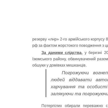
резерву «лнр» 2-го армійського корпусу 8-
рф за фактом жорстокого поводження з ц
За даними слідства,
у березні 20
Ізюмського району, обвинувачений разом
обшуки у домівках мешканців.
Погрожуючи вогне
людей віддавати автом
харчування та особисті
залякуючи та погрожуюч
Потерпілих обирали переважно с