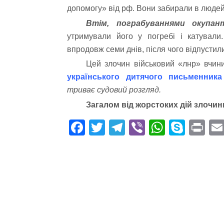
допомогу» від рф. Вони забирали в людей 
Втім, пограбуваннями окупан
утримували його у погребі і катувал
впродовж семи днів, після чого відпустил
Цей злочин військовий «лнр» вчин
українського дитячого письменник
триває судовий розгляд.
Загалом від жорстоких дій злочи
Fa
T
Te
Vi
W
S
Pr
ce
wi
le
be
ha
ky
in
bo
tte
gr
r
ts
pe
t
ok
r
a
A
m
pp