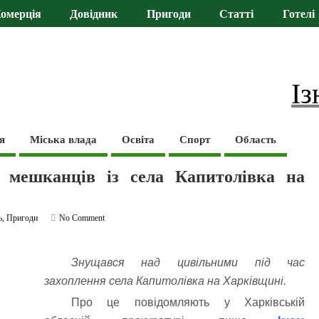
омерція
Довідник
Пригоди
Статті
Готелі
Із
я
Міська влада
Освіта
Спорт
Область
 мешканців із села Капитолівка на
ь
,
Пригоди
No Comment
Знущався над цивільними під час
захоплення села Капитолівка на Харківщині.
Про це повідомляють у Харківській