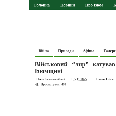
Головна
Новини
Про Ізюм
К
Війна
Пригоди
Афіша
Галере
Військовий “лнр” катував
Ізюмщині
Ізюм Інформаційний
05.11.2025
Новини
,
Област
Просмотрели: 468