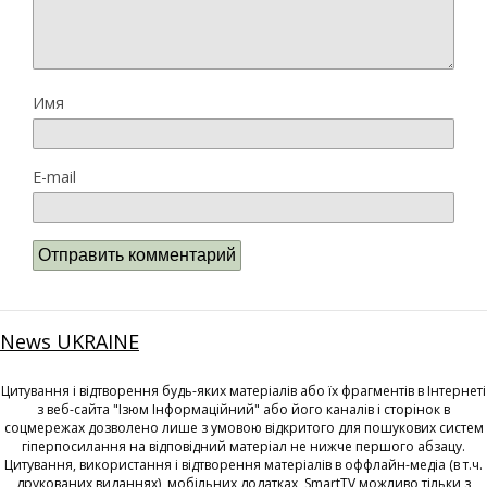
Имя
E-mail
News UKRAINE
Цитування і відтворення будь-яких матеріалів або їх фрагментів в Інтернеті
з веб-сайта "Ізюм Інформаційний" або його каналів і сторінок в
соцмережах дозволено лише з умовою відкритого для пошукових систем
гіперпосилання на відповідний матеріал не нижче першого абзацу.
Цитування, використання і відтворення матеріалів в оффлайн-медіа (в т.ч.
друкованих виданнях), мобільних додатках, SmartTV можливо тільки з