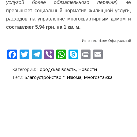
услугой более обязательного перечня)
не
превышает социальный норматив жилищной услуги,
расходов на управление многоквартирным домом и
составляет 5,94 грн. на 1 кв. м.
Источник: Изюм Официальный
F
T
T
Vi
W
S
Pr
E
ac
w
el
b
h
k
in
m
Категории:
Городская власть
,
Новости
e
itt
e
er
at
y
t
ai
Теги:
Благоустройство г. Изюма
,
Многоэтажка
b
er
gr
s
p
l
o
a
A
e
o
m
p
k
p