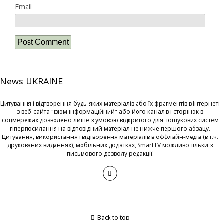
Email
News UKRAINE
Цитування і відтворення будь-яких матеріалів або їх фрагментів в Інтернеті
з веб-сайта "Ізюм Інформаційний" або його каналів і сторінок в
соцмережах дозволено лише з умовою відкритого для пошукових систем
гіперпосилання на відповідний матеріал не нижче першого абзацу.
Цитування, використання і відтворення матеріалів в оффлайн-медіа (в т.ч.
друкованих виданнях), мобільних додатках, SmartTV можливо тільки з
письмового дозволу редакції.
Back to top