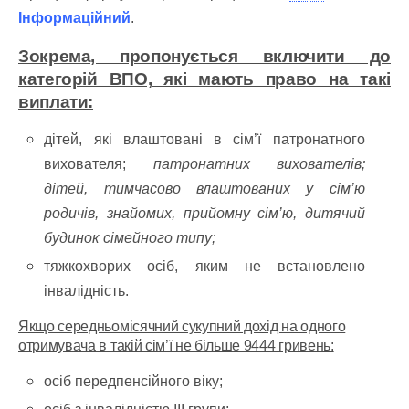
Інформаційний
.
Зокрема, пропонується включити до
категорій ВПО, які мають право на такі
виплати:
дітей, які влаштовані в сім’ї патронатного
вихователя;
патронатних вихователів;
дітей, тимчасово влаштованих у сім’ю
родичів, знайомих, прийомну сім’ю, дитячий
будинок сімейного типу;
тяжкохворих осіб, яким не встановлено
інвалідність.
Якщо середньомісячний сукупний дохід на одного
отримувача в такій сім’ї не більше 9444 гривень:
осіб передпенсійного віку;