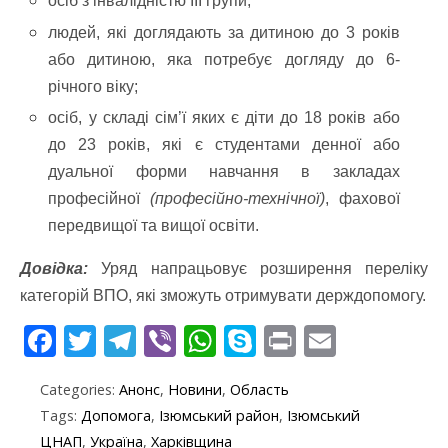
осіб з інвалідністю III групи;
людей, які доглядають за дитиною до 3 років
або дитиною, яка потребує догляду до 6-
річного віку;
осіб, у складі сім’ї яких є діти до 18 років або
до 23 років, які є студентами денної або
дуальної форми навчання в закладах
професійної
(професійно-технічної)
, фахової
передвищої та вищої освіти.
Довідка:
Уряд напрацьовує розширення переліку
категорій ВПО, які зможуть отримувати держдопомогу.
F
T
T
Vi
W
S
Pr
E
ac
w
el
b
h
k
in
m
Categories:
Анонс
,
Новини
,
Область
e
itt
e
er
at
y
t
ai
Tags:
Допомога
,
Ізюмський район
,
Ізюмський
b
er
gr
s
p
l
ЦНАП
,
Україна
,
Харківщина