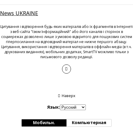
News UKRAINE
Цитування і відтворення будь-яких матеріалів або їх фрагментів в Інтернеті
з веб-сайта "Ізюм Інформаційний" або його каналів і сторінок в
соцмережах дозволено лише з умовою відкритого для пошукових систем
гіперпосилання на відповідний матеріал не нижче першого абзацу.
Цитування, використання і відтворення матеріалів в оффлайн-медіа (в т.ч.
друкованих виданнях), мобільних додатках, SmartTV можливо тільки з
письмового дозволу редакції.
Наверх
Язык:
Мобильн.
Компьютерная