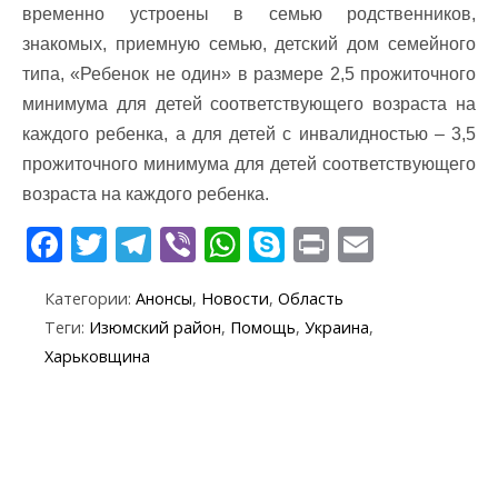
временно устроены в семью родственников,
знакомых, приемную семью, детский дом семейного
типа, «Ребенок не один» в размере 2,5 прожиточного
минимума для детей соответствующего возраста на
каждого ребенка, а для детей с инвалидностью – 3,5
прожиточного минимума для детей соответствующего
возраста на каждого ребенка.
F
T
T
Vi
W
S
Pr
E
ac
w
el
b
h
k
in
m
Категории:
Анонсы
,
Новости
,
Область
e
itt
e
er
at
y
t
ai
Теги:
Изюмский район
,
Помощь
,
Украина
,
b
er
gr
s
p
l
Харьковщина
o
a
A
e
o
m
p
k
p