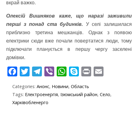
вкрай важко.
Олексій Вишняков каже, що наразі заживили
перші з понад ста будинків.
У селі залишилася
приблизно третина мешканців. Однак з появою
електрики сюди вже почали повертатися люди, тому
підключати планується в першу чергу заселені
домівки.
F
T
T
Vi
W
S
Pr
E
ac
w
el
b
h
k
in
m
Categories:
Анонс
,
Новини
,
Область
e
itt
e
er
at
y
t
ai
Tags:
Електроенергія
,
Ізюмський район
,
Село
,
b
er
gr
s
p
l
Харківобленерго
o
a
A
e
o
m
p
k
p