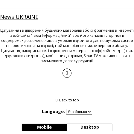
News UKRAINE
Цитування і відтворення будь-яких матеріалів або їх фрагментів в Інтернеті
з веб-сайта "Ізюм Інформаційний" або його каналів і сторінок в
соцмережах дозволено лише з умовою відкритого для пошукових систем
гіперпосилання на відповідний матеріал не нижче першого абзацу.
Цитування, використання і відтворення матеріалів в оффлайн-медіа (в т.ч.
друкованих виданнях), мобільних додатках, SmartTV можливо тільки з
письмового дозволу редакції.
Back to top
Language:
Mobile
Desktop