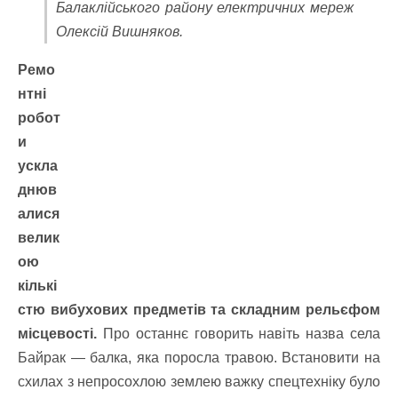
Балаклійського району електричних мереж
Олексій Вишняков.
Ремо
нтні
робот
и
ускла
днюв
алися
велик
ою
кількі
стю вибухових предметів та складним рельєфом
місцевості.
Про останнє говорить навіть назва села
Байрак — балка, яка поросла травою. Встановити на
схилах з непросохлою землею важку спецтехніку було