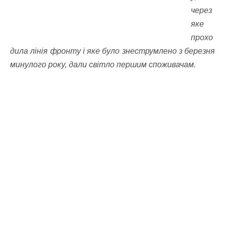
через
яке
прохо
дила лінія фронту і яке було знеструмлено з березня
минулого року, дали світло першим споживачам.