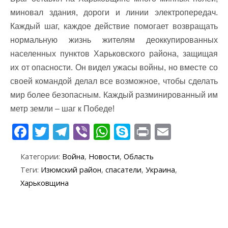
миновал здания, дороги и линии электропередач.
Каждый шаг, каждое действие помогает возвращать
нормальную жизнь жителям деоккупированных
населенных пунктов Харьковского района, защищая
их от опасности. Он видел ужасы войны, но вместе со
своей командой делал все возможное, чтобы сделать
мир более безопасным. Каждый разминированный им
метр земли – шаг к Победе!
F
T
T
Vi
W
S
Pr
E
ac
w
el
b
h
k
in
m
Категории:
Война
,
Новости
,
Область
e
itt
e
er
at
y
t
ai
Теги:
Изюмский район
,
спасатели
,
Украина
,
b
er
gr
s
p
l
Харьковщина
o
a
A
e
o
m
p