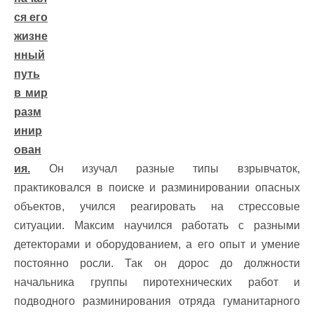
ся его
жизне
нный
путь
в мир
разм
инир
ован
ия.
Он изучал разные типы взрывчаток,
практиковался в поиске и разминировании опасных
объектов, учился реагировать на стрессовые
ситуации. Максим научился работать с разными
детекторами и оборудованием, а его опыт и умение
постоянно росли. Так он дорос до должности
начальника группы пиротехнических работ и
подводного разминирования отряда гуманитарного