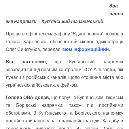
два
найва
жчі напрямки – Куп’янський та Ізюмський.
Про це в ефірі телемарафону “Єдині новини” розповів
голова Харківської обласної військової адміністрації
Олег Синєгубов, передає
Ізюм Інформаційний
.
Він наголосив,
що Куп’янський напрямок
знаходиться під повним контролем ЗСУ. А ті заяви, які
лунали з російських каналів щодо оточення міста або
українських військових, є фейком.
Голова ОВА додав,
що поруч із Куп’янським, Ізюмські
та Борівські напрямки, також під постійними
обстрілами. З Куп’янського та Борівського напрямку
постійно тривають у нас евакуаційні заходи. За добу, в
середньому, вивозять понад 50 людей.
Тому він