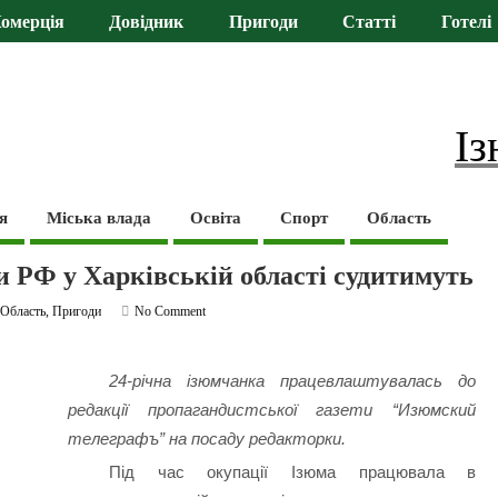
омерція
Довідник
Пригоди
Статті
Готелі
Із
я
Міська влада
Освіта
Спорт
Область
и РФ у Харківській області судитимуть
,
Область
,
Пригоди
No Comment
24-річна ізюмчанка працевлаштувалась до
редакції пропагандистської газети “Изюмский
телеграфъ” на посаду редакторки.
Під час окупації Ізюма працювала в