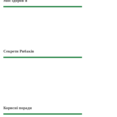
Моє здоров’я
Секрети Рибаків
Корисні поради