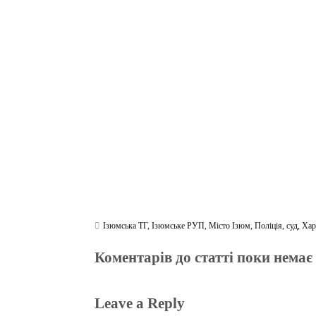
ce
wi
le
be
ha
ky
in
bo
tte
gr
r
ts
pe
t
ok
r
a
A
m
pp
Ізюмська ТГ
,
Ізюмське РУП
,
Місто Ізюм
,
Поліція
,
суд
,
Хар
Коментарів до статті поки немає
Leave a Reply