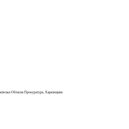
m
ail
ківська Обласна Прокуратура
,
Харківщина