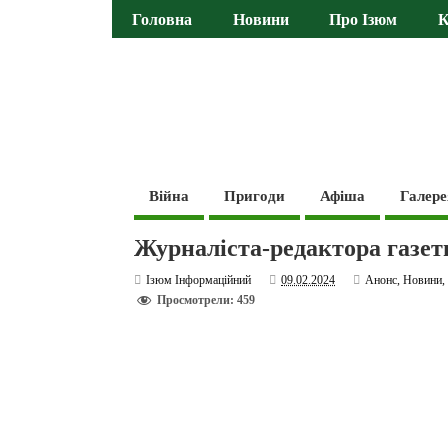
Головна
Новини
Про Ізюм
К
Війна
Пригоди
Афіша
Галере
Журналіста-редактора газет
Ізюм Інформаційний
09.02.2024
Анонс
,
Новини
Просмотрели: 459