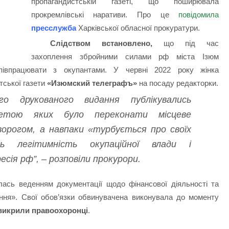
пропагандистській газеті, що поширювала
прокремлівські наративи. Про це
повідомила
пресслужба
Харківської обласної прокуратури.
Слідством встановлено,
що під час
захоплення збройними силами рф міста Ізюм
півпрацювати з окупантами. У червні 2022 року жінка
тської газети
«Изюмский телеграфъ»
на посаду редакторки.
о друкованого видання публікувались
метою яких було переконати місцеве
ворогом, а навпаки «турбується про своїх
сь легітимність окупаційної влади і
есія рф”, – розповіли прокурори.
ась веденням документації щодо фінансової діяльності та
ання». Свої обов’язки обвинувачена виконувала до моменту
ї викрили правоохоронці
.