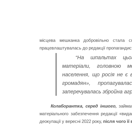
місцева мешканка добровільно стала с
працевлаштувалась до редакції пропагандис
“На шпальтах цьог
матеріали, головною 
населення, що росія не є 
громадян», пропагувала
заперечувалась збройна агр
Колаборантка, серед іншого,
займал
матеріального забезпечення редакції «вид
деокупації у вересні 2022 року,
після чого ї