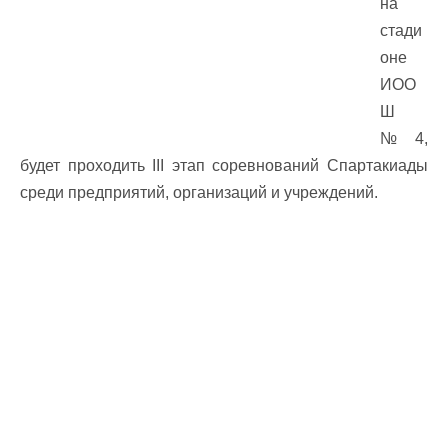
на
стади
оне
ИОО
Ш
№4,
будет проходить III этап соревнований Спартакиады
среди предприятий, организаций и учреждений.