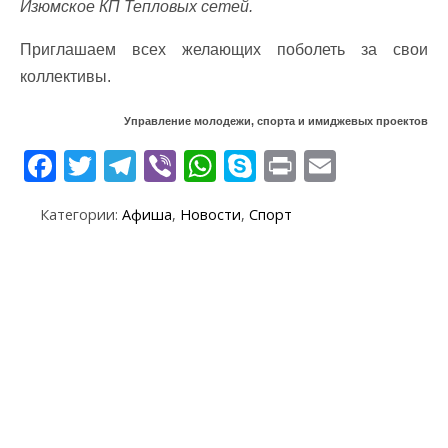
Изюмское КП Тепловых сетей.
Приглашаем всех желающих поболеть за свои
коллективы.
Управление молодежи, спорта и имиджевых проектов
F
T
T
Vi
W
S
Pr
E
ac
w
el
b
h
k
in
m
Категории:
Афиша
,
Новости
,
Спорт
e
itt
e
er
at
y
t
ai
b
er
gr
s
p
l
o
a
A
e
o
m
p
k
p