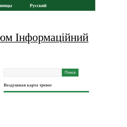
иницы
Русский
юм Інформаційний
Воздушная карта тревог