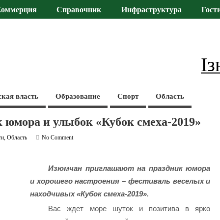
Коммерция
Справочник
Инфраструктура
Гост
Із
ская власть
Образование
Спорт
Область
 юмора и улыбок «Кубок смеха-2019»
ти
,
Область
No Comment
Изюмчан приглашают на праздник юмора
и хорошего настроения – фестиваль веселых и
находчивых «Кубок смеха-2019».
Вас ждет море шуток и позитива в ярко