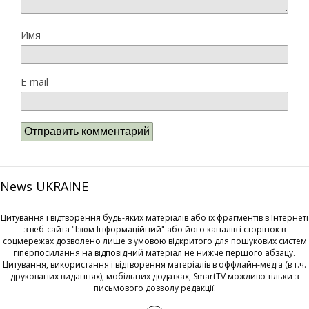
Имя
E-mail
News UKRAINE
Цитування і відтворення будь-яких матеріалів або їх фрагментів в Інтернеті
з веб-сайта "Ізюм Інформаційний" або його каналів і сторінок в
соцмережах дозволено лише з умовою відкритого для пошукових систем
гіперпосилання на відповідний матеріал не нижче першого абзацу.
Цитування, використання і відтворення матеріалів в оффлайн-медіа (в т.ч.
друкованих виданнях), мобільних додатках, SmartTV можливо тільки з
письмового дозволу редакції.