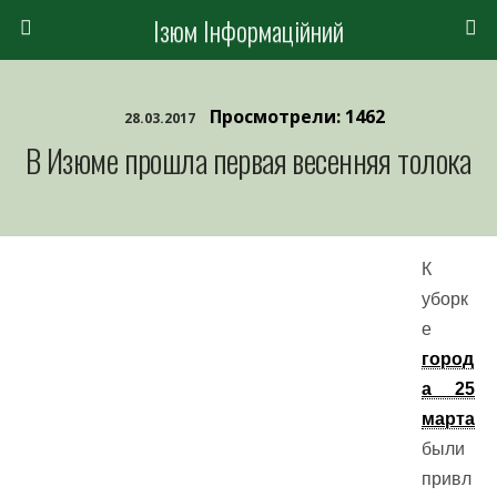
Ізюм Інформаційний
Просмотрели: 1462
28.03.2017
В Изюме прошла первая весенняя толока
К
уборк
е
город
а 25
марта
были
привл