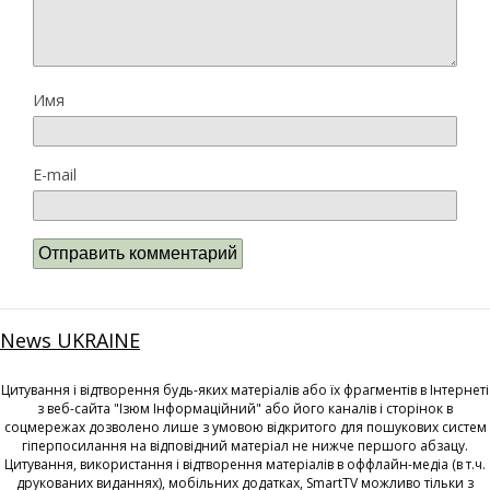
Имя
E-mail
News UKRAINE
Цитування і відтворення будь-яких матеріалів або їх фрагментів в Інтернеті
з веб-сайта "Ізюм Інформаційний" або його каналів і сторінок в
соцмережах дозволено лише з умовою відкритого для пошукових систем
гіперпосилання на відповідний матеріал не нижче першого абзацу.
Цитування, використання і відтворення матеріалів в оффлайн-медіа (в т.ч.
друкованих виданнях), мобільних додатках, SmartTV можливо тільки з