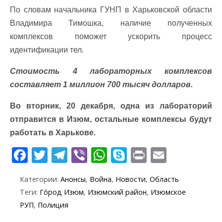
По словам начальника ГУНП в Харьковской области
Владимира Тимошка, наличие полученных
комплексов поможет ускорить процесс
идентификации тел.
Стоимость 4 лабораторных комплексов
составляет 1 миллион 700 тысяч долларов.
Во вторник, 20 декабря, одна из лабораторий
отправится в Изюм, остальные комплексы будут
работать в Харькове.
F
T
T
Vi
W
S
Pr
E
ac
w
el
b
h
k
in
m
Категории:
Анонсы
,
Война
,
Новости
,
Область
e
itt
e
er
at
y
t
ai
Теги:
Го́род Изюм
,
Изюмский район
,
Изюмское
b
er
gr
s
p
l
РУП
,
Полиция
o
a
A
e