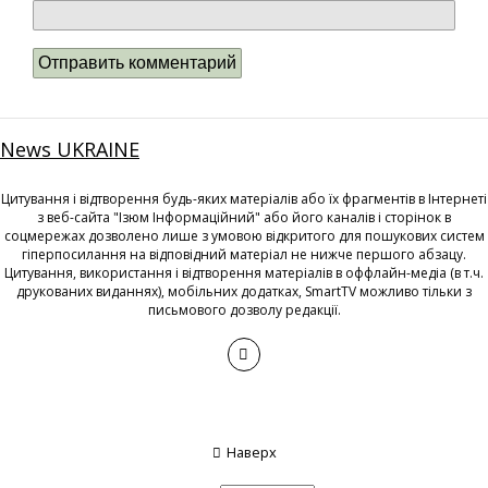
News UKRAINE
Цитування і відтворення будь-яких матеріалів або їх фрагментів в Інтернеті
з веб-сайта "Ізюм Інформаційний" або його каналів і сторінок в
соцмережах дозволено лише з умовою відкритого для пошукових систем
гіперпосилання на відповідний матеріал не нижче першого абзацу.
Цитування, використання і відтворення матеріалів в оффлайн-медіа (в т.ч.
друкованих виданнях), мобільних додатках, SmartTV можливо тільки з
письмового дозволу редакції.
Наверх