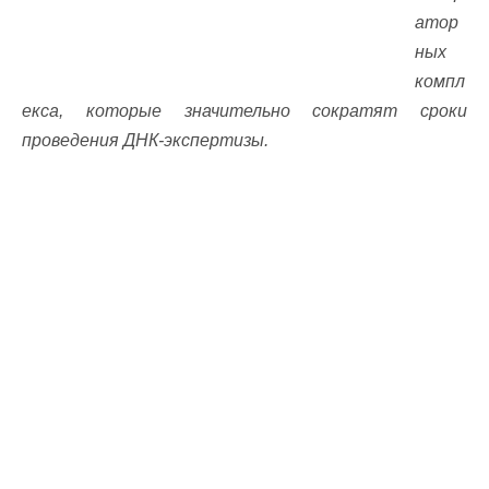
атор
ных
компл
екса, которые значительно сократят сроки
проведения ДНК-экспертизы.