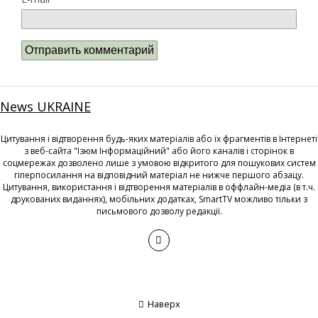
News UKRAINE
Цитування і відтворення будь-яких матеріалів або їх фрагментів в Інтернеті
з веб-сайта "Ізюм Інформаційний" або його каналів і сторінок в
соцмережах дозволено лише з умовою відкритого для пошукових систем
гіперпосилання на відповідний матеріал не нижче першого абзацу.
Цитування, використання і відтворення матеріалів в оффлайн-медіа (в т.ч.
друкованих виданнях), мобільних додатках, SmartTV можливо тільки з
письмового дозволу редакції.
Наверх