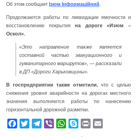
Об этом сообщает
Ізюм Інформаційний
.
Продолжаются работы по ликвидации ямочности и
восстановлению покрытия
на дороге «Изюм –
Оскол».
«Это направление также является
составной частью эвакуационного и
гуманитарного маршрутов», — рассказали
в ДП «Дороги Харьковщины».
В госпредприятии также отметили,
что с целью
снижения уровня аварийности на дорогах местного
значения выполняются работы по нанесению
горизонтальной дорожной разметки.
F
T
T
Vi
W
S
Pr
E
ac
w
el
b
h
k
in
m