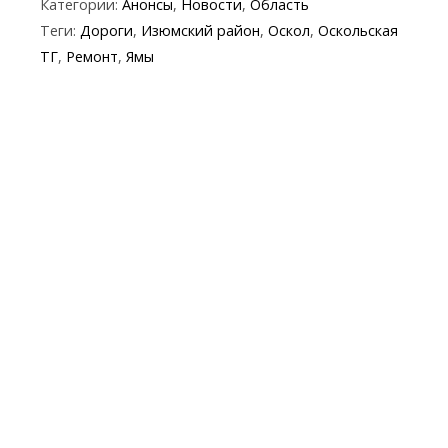
Категории:
Анонсы
,
Новости
,
Область
e
itt
e
er
at
y
t
ai
Теги:
Дороги
,
Изюмский район
,
Оскол
,
Оскольская
b
er
gr
s
p
l
ТГ
,
Ремонт
,
Ямы
o
a
A
e
o
m
p
k
p