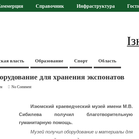
Коммерция
Справочник
Инфраструктура
Гост
Із
ская власть
Образование
Спорт
Область
орудование для хранения экспонатов
ти
No Comment
Изюмский краеведческий музей имени М.В.
Сибилева получил благотворительную
гуманитарную помощь.
Музей получил оборудование и материалы для