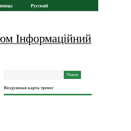
иницы
Русский
юм Інформаційний
Воздушная карта тревог