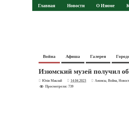
Главная
Новости
О Изюме
Война
Афиша
Галерея
Город
Изюмский музей получил об
Юлія Маклай
14.04.2023
Анонсы
,
Война
,
Новос
Просмотрели: 739