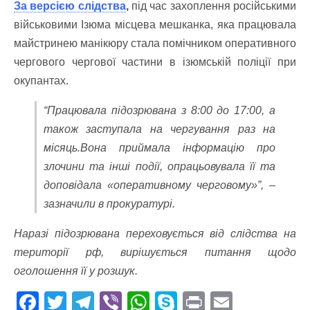
За версією слідства
,
під час захоплення російськими
військовими Ізюма місцева мешканка, яка працювала
майстринею манікюру стала помічником оперативного
чергового чергової частини в ізюмській поліції при
окупантах.
“Працювала підозрювана з 8:00 до 17:00, а
також заступала на чергування раз на
місяць.Вона приймала інформацію про
злочини та інші події, опрацьовувала її та
доповідала «оперативному черговому»”, –
зазначили в прокуратурі.
Наразі підозрювана переховується від слідства на
території рф, вирішується питання щодо
оголошення її у розшук.
F
T
T
Vi
W
S
Pr
E