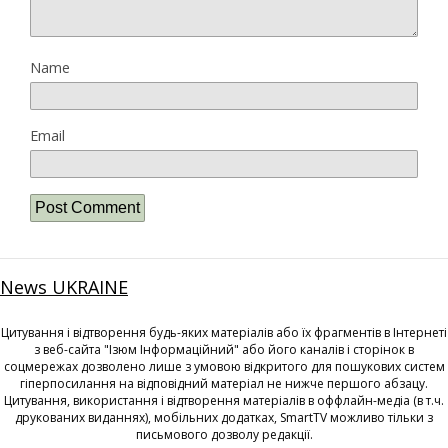
Name
Email
News UKRAINE
Цитування і відтворення будь-яких матеріалів або їх фрагментів в Інтернеті
з веб-сайта "Ізюм Інформаційний" або його каналів і сторінок в
соцмережах дозволено лише з умовою відкритого для пошукових систем
гіперпосилання на відповідний матеріал не нижче першого абзацу.
Цитування, використання і відтворення матеріалів в оффлайн-медіа (в т.ч.
друкованих виданнях), мобільних додатках, SmartTV можливо тільки з
письмового дозволу редакції.