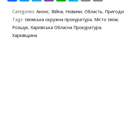
ac
w
el
b
h
k
in
m
Categories:
Анонс
,
Війна
,
Новини
,
Область
,
Пригоди
e
itt
e
er
at
y
t
ai
Tags:
Ізюмська окружна прокуратура
,
Місто Ізюм
,
b
er
gr
s
p
l
Розшук
,
Харківська Обласна Прокуратура
,
o
a
A
e
Харківщина
o
m
p
k
p