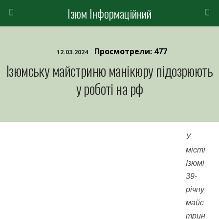
Ізюм Інформаційний
Просмотрели: 477
12.03.2024
Ізюмську майстриню манікюру підозрюють
у роботі на рф
У
місті
Ізюмі
39-
річну
майс
трин