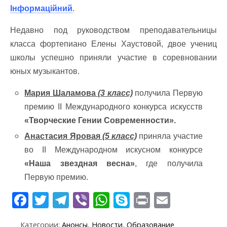
Інформаційний
.
Недавно под руководством преподавательницы
класса фортепиано Елены Хаустовой, двое учениц
школы успешно приняли участие в соревновании
юных музыкантов.
Мария Шаламова
(3 класс)
получила Первую
премию ІІ Международного конкурса искусств
«Творческие Гении Современности».
Анастасия Яровая
(5 класс)
приняла участие
во ІІ Международном искусном конкурсе
«Наша звездная весна»
, где получила
Первую премию.
F
T
T
Vi
W
S
Pr
E
ac
w
el
b
h
k
in
m
Категории:
Анонсы
,
Новости
,
Образование