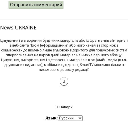
News UKRAINE
Цитування і відтворення будь-яких матеріалів або їх фрагментів в Інтернеті
з веб-сайта "Ізюм Інформаційний" або його каналів і сторінок в
соцмережах дозволено лише з умовою відкритого для пошукових систем
гіперпосилання на відповідний матеріал не нижче першого абзацу.
Цитування, використання і відтворення матеріалів в оффлайн-медіа (в т.ч.
друкованих виданнях), мобільних додатках, SmartTV можливо тільки з
письмового дозволу редакції.
Наверх
Язык: