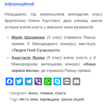
Інформаційний
.
Нещодавно, під керівництвом викладачки класу
фортепіано Олени Хаустової, двоє учениць школи
успішно взяли участь у змагання юних музикантів.
Марія Шаламова
(3 клас)
отримала Першу
премію ІІ Міжнародного конкурсу мистецтв
«Творчі Генії Сучасності»
.
Анастасія Ярова
(5 клас)
взяла участь у ІІ
Міжнародному митецькому конкурсі
«Наша
зоряна весна»
, де отримала Першу премію.
F
T
T
Vi
W
S
Pr
E
ac
w
el
b
h
k
in
m
Categories:
Анонс
,
Новини
,
Освіта
e
itt
e
er
at
y
t
ai
Tags:
Місто Ізюм
,
Харківщина
,
Школа (ліцей)
b
er
gr
s
p
l