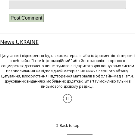
News UKRAINE
Цитування і відтворення будь-яких матеріалів або їх фрагментів в Інтернеті
з веб-сайта "Ізюм Інформаційний" або його каналів і сторінок в
соцмережах дозволено лише з умовою відкритого для пошукових систем
гіперпосилання на відповідний матеріал не нижче першого абзацу.
Цитування, використання і відтворення матеріалів в оффлайн-медіа (в т.ч.
друкованих виданнях), мобільних додатках, SmartTV можливо тільки з
письмового дозволу редакції.
Back to top