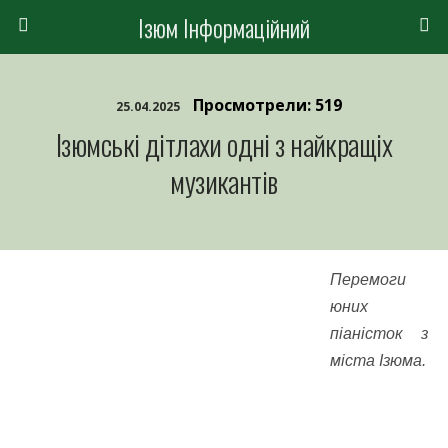
Ізюм Інформаційний
Просмотрели: 519
25.04.2025
Ізюмські дітлахи одні з найкращіх
музикантів
Перемоги
юних
піаністок з
міста Ізюма.