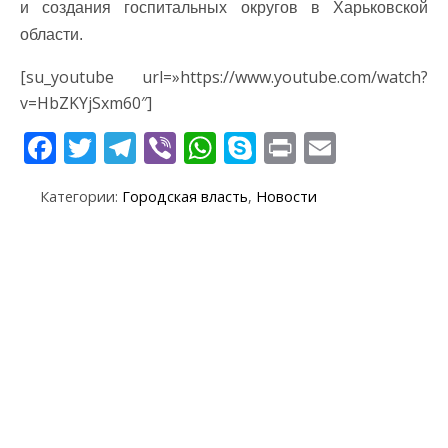
и создания госпитальных округов в Харьковской
области.
[su_youtube url=»https://www.youtube.com/watch?
v=HbZKYjSxm60″]
F
T
T
Vi
W
S
Pr
E
ac
w
el
b
h
k
in
m
Категории:
Городская власть
,
Новости
e
itt
e
er
at
y
t
ai
b
er
gr
s
p
l
o
a
A
e
o
m
p
k
p