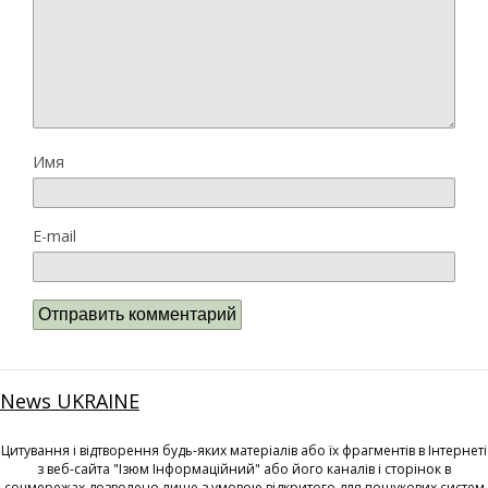
Имя
E-mail
News UKRAINE
Цитування і відтворення будь-яких матеріалів або їх фрагментів в Інтернеті
з веб-сайта "Ізюм Інформаційний" або його каналів і сторінок в
соцмережах дозволено лише з умовою відкритого для пошукових систем