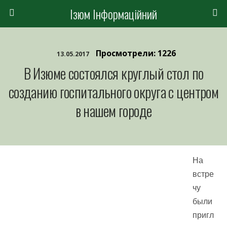
Ізюм Інформаційний
Просмотрели: 1226
13.05.2017
В Изюме состоялся круглый стол по
созданию госпитального округа с центром
в нашем городе
На
встре
чу
были
пригл