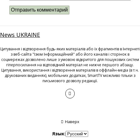
News UKRAINE
Цитування і відтворення будь-яких матеріалів або їх фрагментів в Інтернеті
з веб-сайта "Ізюм Інформаційний" або його каналів і сторінок в
соцмережах дозволено лише з умовою відкритого для пошукових систем
гіперпосилання на відповідний матеріал не нижче першого абзацу.
Цитування, використання і відтворення матеріалів в оффлайн-медіа (в т.ч.
друкованих виданнях), мобільних додатках, SmartTV можливо тільки з
письмового дозволу редакції.
Наверх
Язык: