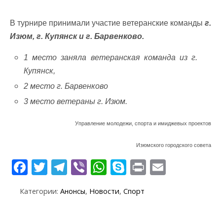
В турнире принимали участие ветеранские команды
г.
Изюм, г. Купянск и г. Барвенково.
1 место заняла ветеранская команда из г.
Купянск,
2 место г. Барвенково
3 место ветераны г. Изюм.
Управление молодежи, спорта и имиджевых проектов
Изюмского городского совета
F
T
T
Vi
W
S
Pr
E
ac
w
el
b
h
k
in
m
Категории:
Анонсы
,
Новости
,
Спорт
e
itt
e
er
at
y
t
ai
b
er
gr
s
p
l