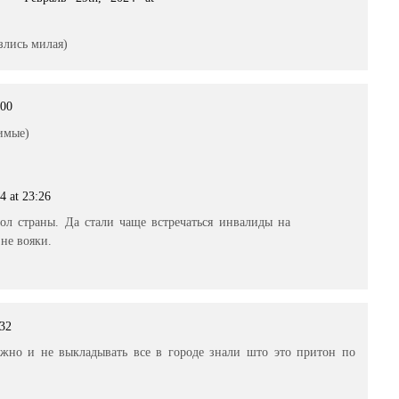
злись милая)
:00
имые)
4 at 23:26
ол страны. Да стали чаще встречаться инвалиды на
не вояки.
:32
жно и не выкладывать все в городе знали што это притон по