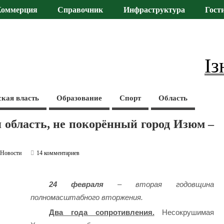
Коммерция
Справочник
Инфраструктура
Гост
Із
ская власть
Образование
Спорт
Область
область, не покорённый город Изюм –
,
Новости
14 комментариев
24 февраля
– вторая годовщина
полномасштабного вторжения.
Два года сопротивления.
Несокрушимая