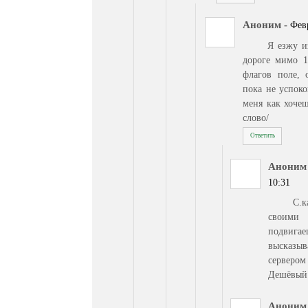
Аноним
-
Февр
Я езжу и
дороге мимо 1
флагов поле, 
пока не успок
меня как хочеш
слово/
Ответить
Аноним
10:31
С.
своими
подвиг
высказы
сервером
Дешёвый 
Аноним