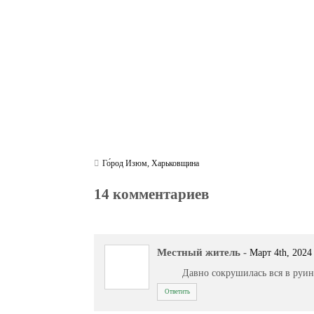
m
pp
Го́род Изюм
,
Харьковщина
14 комментариев
Местный житель
-
Март 4th, 2024 
Давно сокрушилась вся в руин
Ответить