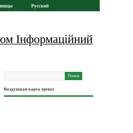
иницы
Русский
юм Інформаційний
Воздушная карта тревог