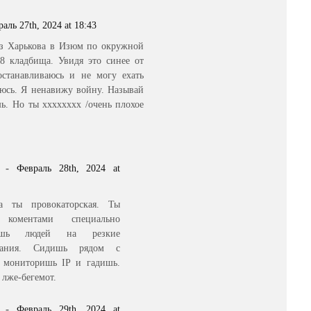
аль 27th, 2024 at 18:43
з Харькова в Изюм по окружной
8 кладбища. Увидя это синее от
останавливаюсь и не могу ехать
оюсь. Я ненавижу войну. Называй
ь. Но ты хххххххх /очень плохое
-
Февраль 28th, 2024 at
ка ты провокаторская. Ты
 коментами специально
аешь людей на резкие
вания. Сидишь рядом с
 мониторишь IP и гадишь.
лже-бегемот.
-
Февраль 29th, 2024 at