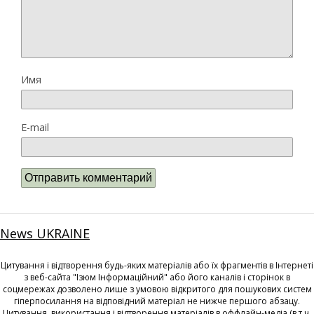
Имя
E-mail
News UKRAINE
Цитування і відтворення будь-яких матеріалів або їх фрагментів в Інтернеті
з веб-сайта "Ізюм Інформаційний" або його каналів і сторінок в
соцмережах дозволено лише з умовою відкритого для пошукових систем
гіперпосилання на відповідний матеріал не нижче першого абзацу.
Цитування, використання і відтворення матеріалів в оффлайн-медіа (в т.ч.