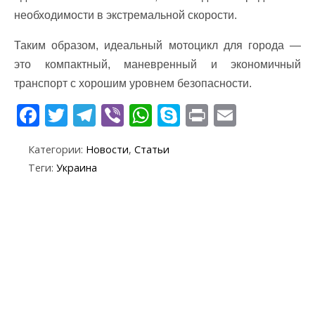
необходимости в экстремальной скорости.
Таким образом, идеальный мотоцикл для города —
это компактный, маневренный и экономичный
транспорт с хорошим уровнем безопасности.
F
T
T
Vi
W
S
Pr
E
ac
w
el
b
h
k
in
m
Категории:
Новости
,
Статьи
e
itt
e
er
at
y
t
ai
Теги:
Украина
b
er
gr
s
p
l
o
a
A
e
o
m
p
k
p