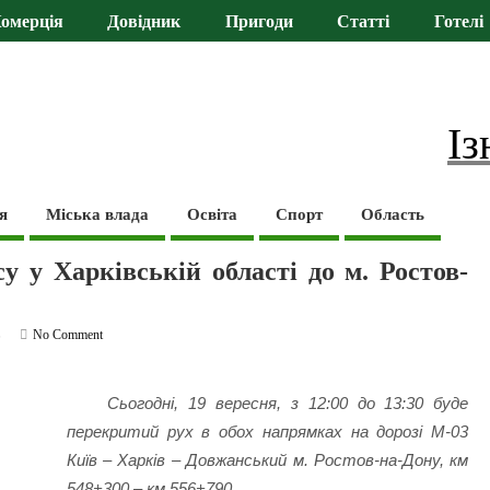
омерція
Довідник
Пригоди
Статті
Готелі
Із
я
Міська влада
Освіта
Спорт
Область
 у Харківській області до м. Ростов-
ь
No Comment
Сьогодні, 19 вересня, з 12:00 до 13:30 буде
перекритий рух в обох напрямках на дорозі М-03
Київ – Харків – Довжанський м. Ростов-на-Дону, км
548+300 – км 556+790.