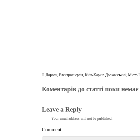
ok
r
a
A
m
pp
Дороги
,
Електроенергія
,
Київ-Харків Довжанський
,
Місто 
Коментарів до статті поки немає
Leave a Reply
Your email address will not be published.
Comment