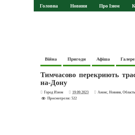
Головна
Новини
Про Ізюм
К
Війна
Пригоди
Афіша
Галере
Тимчасово перекриють трасу
на-Дону
Город Изюм
19.09.2023
Анонс
,
Новини
,
Област
Просмотрели: 522