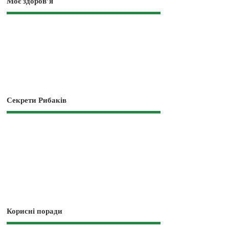
Моє здоров’я
Секрети Рибаків
Корисні поради