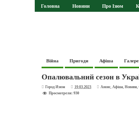
Головна
Новини
Про Ізюм
К
Війна
Пригоди
Афіша
Галере
Опалювальний сезон в Украї
Город Изюм
19.03.2023
Анонс
,
Афіша
,
Новини
,
Просмотрели: 930