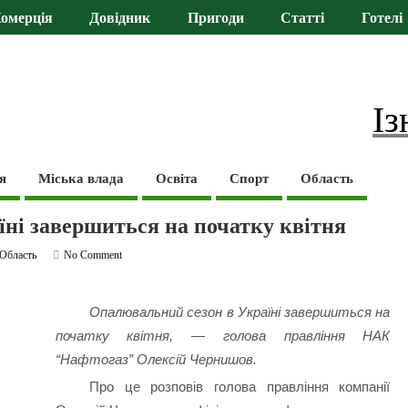
омерція
Довідник
Пригоди
Статті
Готелі
Із
я
Міська влада
Освіта
Спорт
Область
ні завершиться на початку квітня
Область
No Comment
Опалювальний сезон в Україні завершиться на
початку квітня, — голова правління НАК
“Нафтогаз” Олексій Чернишов.
Про це розповів голова правління компанії