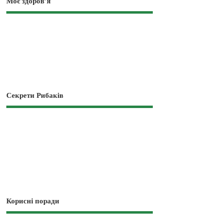
Моє здоров’я
Секрети Рибаків
Корисні поради