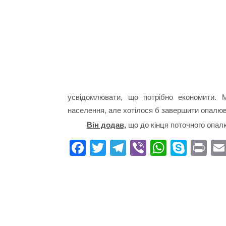
усвідомлювати, що потрібно економити. 
населення, але хотілося б завершити опалю
Він додав,
що до кінця поточного опал
Fa
T
Te
Vi
W
S
Pr
ce
wi
le
be
ha
ky
in
bo
tte
gr
r
ts
pe
t
ok
r
a
A
m
pp