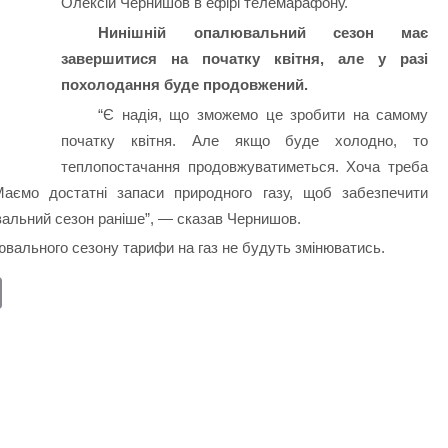
Олексій Чернишов в ефірі телемарафону.
Нинішній опалювальний сезон має
завершитися на початку квітня, але у разі
похолодання буде продовжений.
“Є надія, що зможемо це зробити на самому
початку квітня. Але якщо буде холодно, то
теплопостачання продовжуватиметься. Хоча треба
Маємо достатні запаси природного газу, щоб забезпечити
вальний сезон раніше”, — сказав Чернишов.
ювального сезону тарифи на газ не будуть змінюватись.
E
m
ail