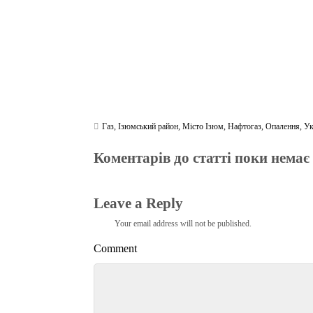
Газ
,
Ізюмський район
,
Місто Ізюм
,
Нафтогаз
,
Опалення
,
Ук
Коментарів до статті поки немає
Leave a Reply
Your email address will not be published.
Comment