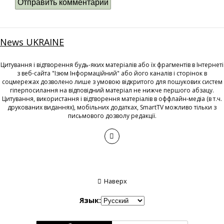
News UKRAINE
Цитування і відтворення будь-яких матеріалів або їх фрагментів в Інтернеті
з веб-сайта "Ізюм Інформаційний" або його каналів і сторінок в
соцмережах дозволено лише з умовою відкритого для пошукових систем
гіперпосилання на відповідний матеріал не нижче першого абзацу.
Цитування, використання і відтворення матеріалів в оффлайн-медіа (в т.ч.
друкованих виданнях), мобільних додатках, SmartTV можливо тільки з
письмового дозволу редакції.
Наверх
Язык: