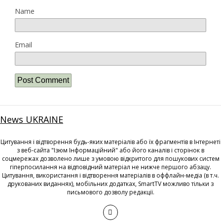
Name
Email
News UKRAINE
Цитування і відтворення будь-яких матеріалів або їх фрагментів в Інтернеті
з веб-сайта "Ізюм Інформаційний" або його каналів і сторінок в
соцмережах дозволено лише з умовою відкритого для пошукових систем
гіперпосилання на відповідний матеріал не нижче першого абзацу.
Цитування, використання і відтворення матеріалів в оффлайн-медіа (в т.ч.
друкованих виданнях), мобільних додатках, SmartTV можливо тільки з
письмового дозволу редакції.