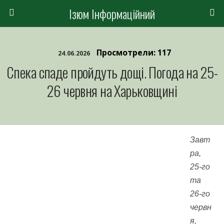
Ізюм Інформаційний
Просмотрели: 117
24.06.2026
Спека спаде пройдуть дощі. Погода на 25-
26 червня на Харьковщині
Завт
ра,
25-го
та
26-го
червн
я,