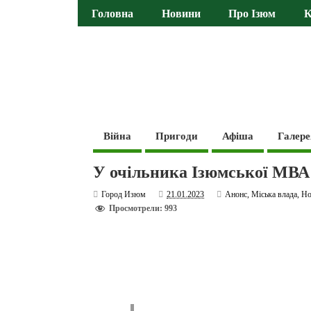
Головна
Новини
Про Ізюм
К
Війна
Пригоди
Афіша
Галере
У очільника Ізюмської МВА
Город Изюм
21.01.2023
Анонс
,
Міська влада
,
Но
Просмотрели: 993