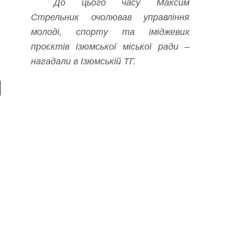
До цього часу Максим
Стрельник очолював управління
молоді, спорту та іміджевих
проєктів Ізюмської міської ради –
нагадали в Ізюмській ТГ.
E
m
ail