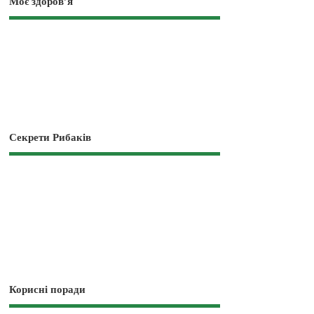
Моє здоров’я
Секрети Рибаків
Корисні поради