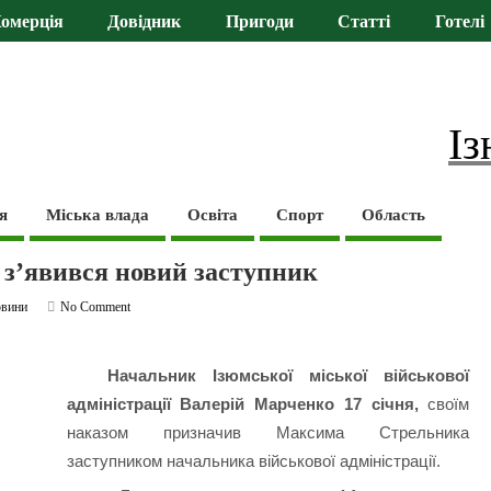
омерція
Довідник
Пригоди
Статті
Готелі
Із
я
Міська влада
Освіта
Спорт
Область
 з’явився новий заступник
вини
No Comment
Начальник Ізюмської міської військової
адміністрації Валерій Марченко 17 січня,
своїм
наказом призначив Максима Стрельника
заступником начальника військової адміністрації.