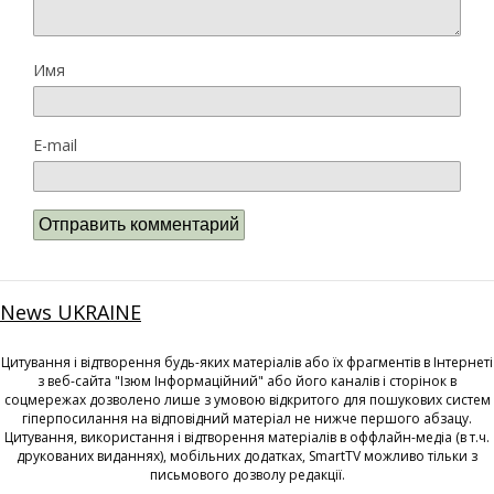
Имя
E-mail
News UKRAINE
Цитування і відтворення будь-яких матеріалів або їх фрагментів в Інтернеті
з веб-сайта "Ізюм Інформаційний" або його каналів і сторінок в
соцмережах дозволено лише з умовою відкритого для пошукових систем
гіперпосилання на відповідний матеріал не нижче першого абзацу.
Цитування, використання і відтворення матеріалів в оффлайн-медіа (в т.ч.
друкованих виданнях), мобільних додатках, SmartTV можливо тільки з
письмового дозволу редакції.