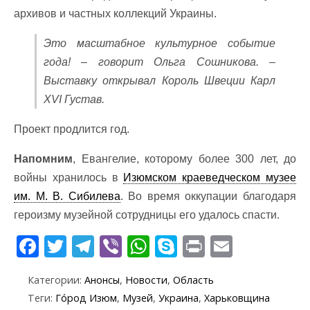
архивов и частных коллекций Украины.
Это масштабное культурное событие
года! – говорит Ольга Сошникова. –
Выставку открывал Король Швеции Карл
XVI Густав.
Проект продлится год.
Напомним
, Евангелие, которому более 300 лет, до
войны хранилось в
Изюмском краеведческом музее
им. М. В. Сибилева
. Во время оккупации благодаря
героизму музейной сотрудницы его удалось спасти.
F
T
T
Vi
W
S
Pr
E
ac
w
el
b
h
k
in
m
Категории:
Анонсы
,
Новости
,
Область
e
itt
e
er
at
y
t
ai
Теги:
Го́род Изюм
,
Музей
,
Украина
,
Харьковщина