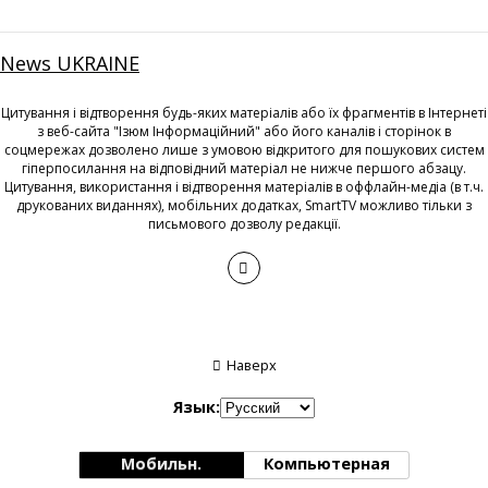
News UKRAINE
Цитування і відтворення будь-яких матеріалів або їх фрагментів в Інтернеті
з веб-сайта "Ізюм Інформаційний" або його каналів і сторінок в
соцмережах дозволено лише з умовою відкритого для пошукових систем
гіперпосилання на відповідний матеріал не нижче першого абзацу.
Цитування, використання і відтворення матеріалів в оффлайн-медіа (в т.ч.
друкованих виданнях), мобільних додатках, SmartTV можливо тільки з
письмового дозволу редакції.
Наверх
Язык:
Мобильн.
Компьютерная