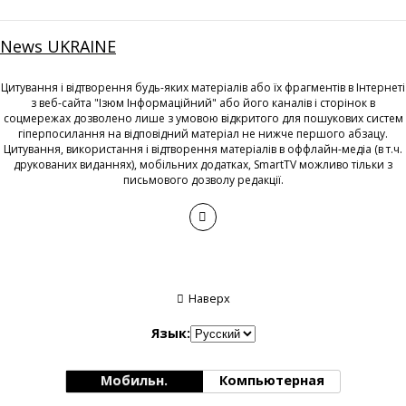
News UKRAINE
Цитування і відтворення будь-яких матеріалів або їх фрагментів в Інтернеті
з веб-сайта "Ізюм Інформаційний" або його каналів і сторінок в
соцмережах дозволено лише з умовою відкритого для пошукових систем
гіперпосилання на відповідний матеріал не нижче першого абзацу.
Цитування, використання і відтворення матеріалів в оффлайн-медіа (в т.ч.
друкованих виданнях), мобільних додатках, SmartTV можливо тільки з
письмового дозволу редакції.
Наверх
Язык:
Мобильн.
Компьютерная