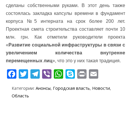
сделаны собственными руками. В этот день также
состоялась закладка капсулы времени в фундамент
корпуса №5 интерната на срок более 200 лет.
Проектная смета строительства составляет почти 10
млн. грн. Как отметили руководители проекта
«
Развитие социальной инфраструктуры в связи с
увеличением количества внутренне
перемещенных лиц
», что это у них такая традиция.
F
T
T
Vi
W
S
Pr
E
ac
w
el
b
h
k
in
m
Категории:
Анонсы
,
Городская власть
,
Новости
,
e
itt
e
er
at
y
t
ai
Область
b
er
gr
s
p
l
o
a
A
e
o
m
p
k
p