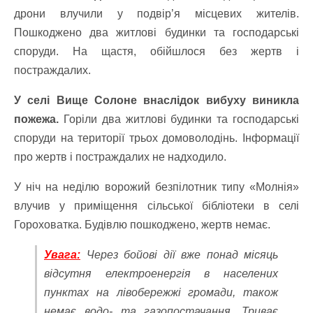
дрони влучили у подвір’я місцевих жителів.
Пошкоджено два житлові будинки та господарські
споруди. На щастя, обійшлося без жертв і
постраждалих.
У селі Вище Солоне внаслідок вибуху виникла
пожежа.
Горіли два житлові будинки та господарські
споруди на території трьох домоволодінь. Інформації
про жертв і постраждалих не надходило.
У ніч на неділю ворожий безпілотник типу «Молнія»
влучив у приміщення сільської бібліотеки в селі
Гороховатка. Будівлю пошкоджено, жертв немає.
Увага:
Через бойові дії вже понад місяць
відсутня електроенергія в населених
пунктах на лівобережжі громади, також
немає водо- та газопостачання. Триває