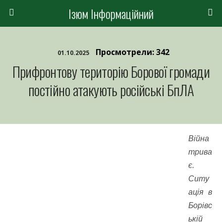
Ізюм Інформаційний
Просмотрели: 342
01.10.2025
Прифронтову територію Борової громади
постійно атакують російські БпЛА
Війна
трива
є.
Ситу
ація в
Борівс
ькій