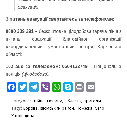
евакуація.
З питань евакуації звертайтесь за телефонами:
0800 339 291
– безкоштовна цілодобова гаряча лінія з
питань евакуації благодійної організації
«Координаційний гуманітарний центр» Харківської
області;
102 або за телефоном: 0504133749
– Національна
поліція
(цілодобово).
F
T
T
Vi
W
S
Pr
E
ac
w
el
b
h
k
in
m
Categories:
Війна
,
Новини
,
Область
,
Пригоди
e
itt
e
er
at
y
t
ai
Tags:
Борова
,
Ізюмський район
,
Пожежа
,
Село
,
b
er
gr
s
p
l
Харківщина
o
a
A
e