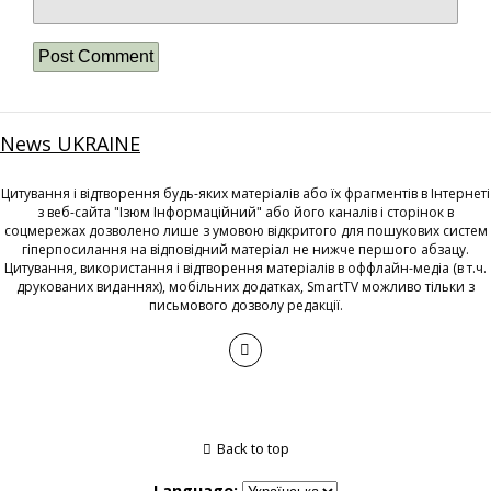
News UKRAINE
Цитування і відтворення будь-яких матеріалів або їх фрагментів в Інтернеті
з веб-сайта "Ізюм Інформаційний" або його каналів і сторінок в
соцмережах дозволено лише з умовою відкритого для пошукових систем
гіперпосилання на відповідний матеріал не нижче першого абзацу.
Цитування, використання і відтворення матеріалів в оффлайн-медіа (в т.ч.
друкованих виданнях), мобільних додатках, SmartTV можливо тільки з
письмового дозволу редакції.
Back to top
Language: