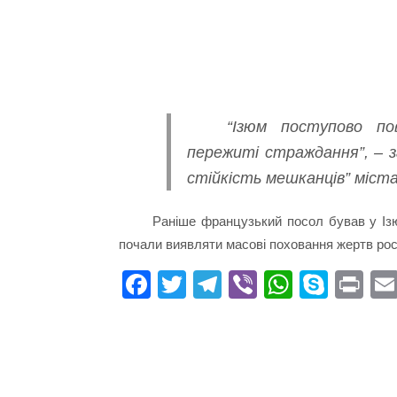
“Ізюм поступово п
пережиті страждання”, – з
стійкість мешканців” міста
Раніше французький посол бував у Ізюм
почали виявляти масові поховання жертв росі
Fa
T
Te
Vi
W
S
Pr
ce
wi
le
be
ha
ky
in
bo
tte
gr
r
ts
pe
t
ok
r
a
A