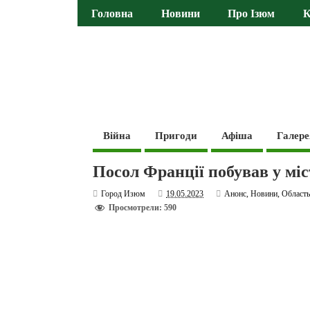
Головна
Новини
Про Ізюм
К
Війна
Пригоди
Афіша
Галере
Посол Франції побував у міс
Город Изюм
19.05.2023
Анонс
,
Новини
,
Област
Просмотрели: 590