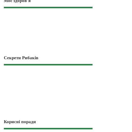
Моє здоров’я
Секрети Рибаків
Корисні поради