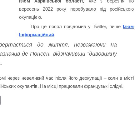
Ізюм Харківської області,
яке з березня по
вересень 2022 року перебувало під російською
окупацією.
Про це посол повідомив у Twitter, пише
Ізюм
Інформаційний
.
овертається до життя, незважаючи на
азначив де Понсен, відзначивши “дивовижну
.
і через невеликий час після його деокупації – коли в місті
йських окупантів. На місці працювали французькі слідчі.
E
m
ail