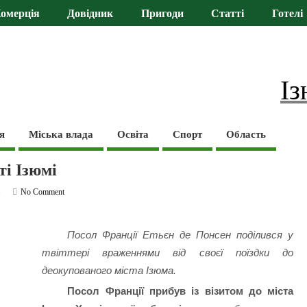
омерція
Довідник
Пригоди
Статті
Готелі
Із
я
Міська влада
Освіта
Спорт
Область
ті Ізюмі
ь
No Comment
Посол Франції Етьєн де Понсен поділився у
твіттері враженнями від своєї поїздки до
деокупованого міста Ізюма.
Посол Франції прибув із візитом до міста