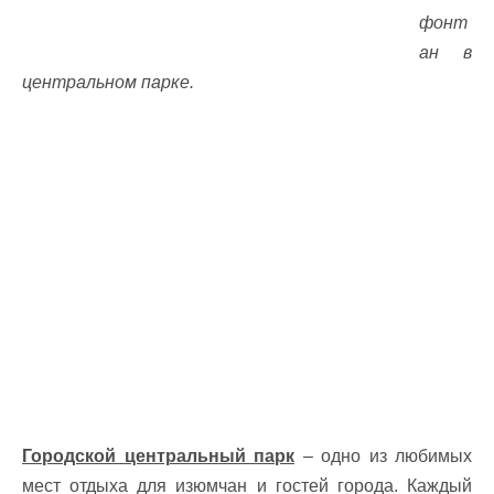
фонт
ан в
центральном парке.
Городской центральный парк
– одно из любимых
мест отдыха для изюмчан и гостей города. Каждый