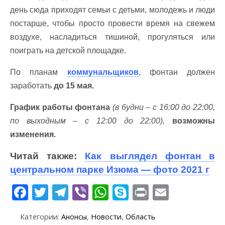
день сюда приходят семьи с детьми, молодежь и люди
постарше, чтобы просто провести время на свежем
воздухе, насладиться тишиной, прогуляться или
поиграть на детской площадке.
По планам
коммунальщиков
, фонтан должен
заработать
до 15 мая.
График работы фонтана
(в будни – с 16:00 до 22:00,
по выходным – с 12:00 до 22:00),
возможны
изменения.
Читай также:
Как выглядел фонтан в
центральном парке Изюма — фото 2021 г
F
T
T
Vi
W
S
Pr
E
ac
w
el
b
h
k
in
m
Категории:
Анонсы
,
Новости
,
Область
e
itt
e
er
at
y
t
ai