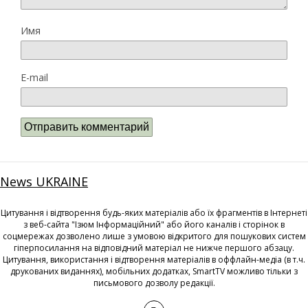
Имя
E-mail
News UKRAINE
Цитування і відтворення будь-яких матеріалів або їх фрагментів в Інтернеті
з веб-сайта "Ізюм Інформаційний" або його каналів і сторінок в
соцмережах дозволено лише з умовою відкритого для пошукових систем
гіперпосилання на відповідний матеріал не нижче першого абзацу.
Цитування, використання і відтворення матеріалів в оффлайн-медіа (в т.ч.
друкованих виданнях), мобільних додатках, SmartTV можливо тільки з
письмового дозволу редакції.