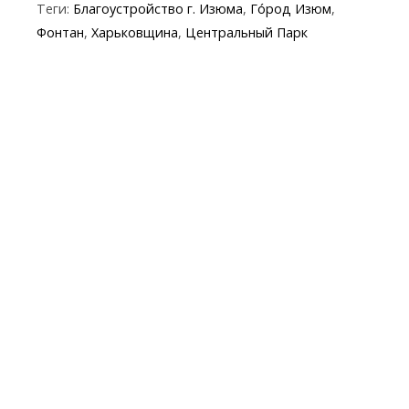
Теги:
Благоустройство г. Изюма
,
Го́род Изюм
,
b
er
gr
s
p
l
Фонтан
,
Харьковщина
,
Центральный Парк
o
a
A
e
o
m
p
k
p