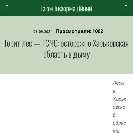
Ізюм Інформаційний
Просмотрели: 1002
08.09.2024
Горит лес — ГСЧС: осторожно Харьковская
область в дыму
Леса
в
Харьк
овско
й
облас
ти