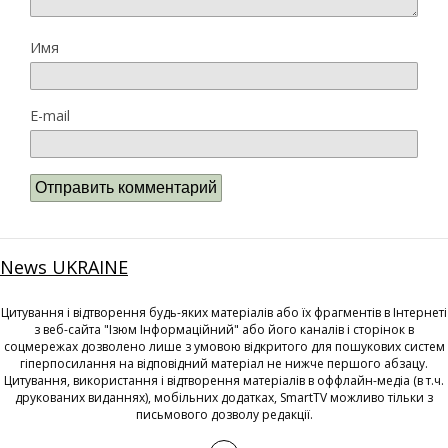
Имя
E-mail
News UKRAINE
Цитування і відтворення будь-яких матеріалів або їх фрагментів в Інтернеті
з веб-сайта "Ізюм Інформаційний" або його каналів і сторінок в
соцмережах дозволено лише з умовою відкритого для пошукових систем
гіперпосилання на відповідний матеріал не нижче першого абзацу.
Цитування, використання і відтворення матеріалів в оффлайн-медіа (в т.ч.
друкованих виданнях), мобільних додатках, SmartTV можливо тільки з
письмового дозволу редакції.