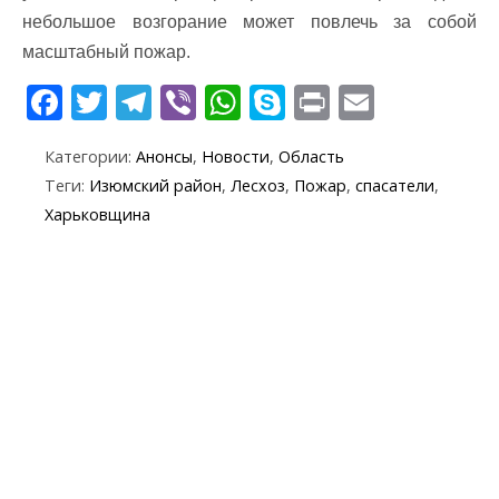
небольшое возгорание может повлечь за собой
масштабный пожар.
F
T
T
Vi
W
S
Pr
E
ac
w
el
b
h
k
in
m
Категории:
Анонсы
,
Новости
,
Область
e
itt
e
er
at
y
t
ai
Теги:
Изюмский район
,
Лесхоз
,
Пожар
,
спасатели
,
b
er
gr
s
p
l
Харьковщина
o
a
A
e
o
m
p
k
p