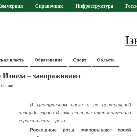
Коммерция
Справочник
Инфраструктура
Гост
Із
ская власть
Образование
Спорт
Область
е Изюма – завораживают
1 Comment
В Центральном парке и на центральной
площади города Изюма весенние цветы заменила
королева лета – роза.
Роскошные розы очаровывают своей