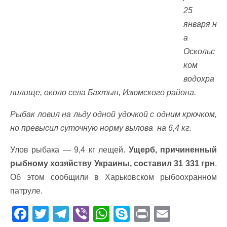
25
января н
а
Оскольс
ком
водохра
нилище, около села Бахтын, Изюмского района.
Рыбак ловил на льду одной удочкой с одним крючком,
но превысил суточную норму вылова на 6,4 кг.
Улов рыбака — 9,4 кг лещей.
Ущерб, причиненный
рыбному хозяйству Украины, составил 31 331 грн
.
Об этом сообщили в Харьковском рыбоохранном
патруле.
F
T
T
Vi
W
S
Pr
E