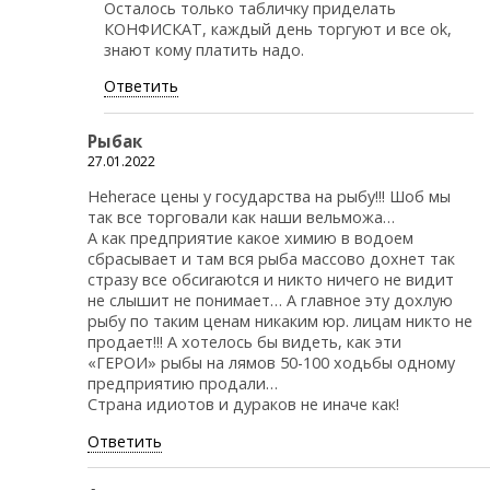
Осталось только табличку приделать
КОНФИСКАТ, каждый день торгуют и все оk,
знают кому платить надо.
Ответить
Рыбак
27.01.2022
Неhеrасе цены у государства на рыбу!!! Шоб мы
так все торговали как наши вельможа…
А как предприятие какое химию в водоем
сбрасывает и там вся рыба массово дохнет так
стразу все обсиrаюtся и никто ничего не видит
не слышит не понимает… А главное эту дохлую
рыбу по таким ценам никаким юр. лицам никто не
продает!!! А хотелось бы видеть, как эти
«ГЕРОИ» рыбы на лямов 50-100 ходьбы одному
предприятию продали…
Страна идиотов и дураков не иначе как!
Ответить