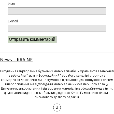
Имя
E-mail
News UKRAINE
Цитування і відтворення будь-яких матеріалів або їх фрагментів в Інтернеті
з веб-сайта "Ізюм Інформаційний" або його каналів і сторінок в
соцмережах дозволено лише з умовою відкритого для пошукових систем
гіперпосилання на відповідний матеріал не нижче першого абзацу.
Цитування, використання і відтворення матеріалів в оффлайн-медіа (в т.ч.
друкованих виданнях), мобільних додатках, SmartTV можливо тільки з
письмового дозволу редакції.