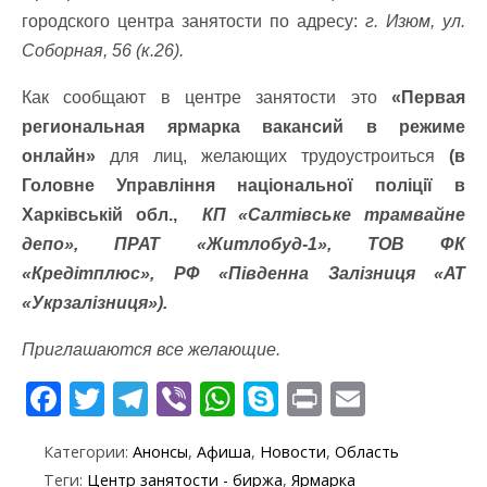
городского центра занятости по адресу:
г. Изюм, ул.
Соборная, 56 (к.26).
Как сообщают в центре занятости это
«Первая
региональная ярмарка вакансий в режиме
онлайн»
для лиц, желающих трудоустроиться
(в
Головне Управління національної поліції в
Харківській обл.,
КП «Салтівське трамвайне
депо», ПРАТ «Житлобуд-1», ТОВ ФК
«Кредітплюс», РФ «Південна Залізниця «АТ
«Укрзалізниця»).
Приглашаются все желающие.
F
T
T
Vi
W
S
Pr
E
ac
w
el
b
h
k
in
m
Категории:
Анонсы
,
Афиша
,
Новости
,
Область
e
itt
e
er
at
y
t
ai
Теги:
Центр занятости - биржа
,
Ярмарка