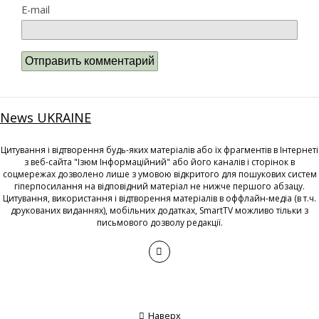
E-mail
News UKRAINE
Цитування і відтворення будь-яких матеріалів або їх фрагментів в Інтернеті
з веб-сайта "Ізюм Інформаційний" або його каналів і сторінок в
соцмережах дозволено лише з умовою відкритого для пошукових систем
гіперпосилання на відповідний матеріал не нижче першого абзацу.
Цитування, використання і відтворення матеріалів в оффлайн-медіа (в т.ч.
друкованих виданнях), мобільних додатках, SmartTV можливо тільки з
письмового дозволу редакції.
Наверх