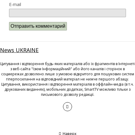
E-mail
News UKRAINE
Цитування і відтворення будь-яких матеріалів або їх фрагментів в Інтернеті
з веб-сайта "Ізюм Інформаційний" або його каналів і сторінок в
соцмережах дозволено лише з умовою відкритого для пошукових систем
гіперпосилання на відповідний матеріал не нижче першого абзацу.
Цитування, використання і відтворення матеріалів в оффлайн-медіа (в т.ч.
друкованих виданнях), мобільних додатках, SmartTV можливо тільки з
письмового дозволу редакції.
Наверх