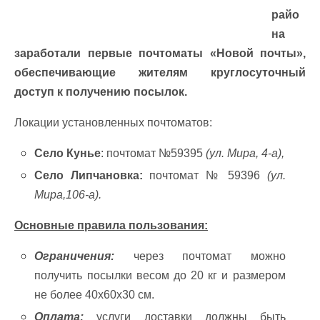
райо
на
заработали первые почтоматы «Новой почты»,
обеспечивающие жителям круглосуточный
доступ к получению посылок.
Локации установленных почтоматов:
Село Кунье
: почтомат №59395
(ул. Мира, 4-а),
Село Липчановка:
почтомат № 59396
(ул.
Мира,106-а).
Основные правила пользования:
Ограничения:
через почтомат можно
получить посылки весом до 20 кг и размером
не более 40х60х30 см.
Оплата:
услуги доставки должны быть