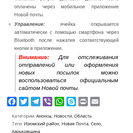
оплачены через мобильное приложение
Новой почты.
Управление:
ячейка открывается
автоматически с помощью смартфона через
Bluetooth после нажатия соответствующей
кнопки в приложении.
Внимание:
Для отслеживания
отправлений или оформления
новых посылок можно
воспользоваться официальным
сайтом Новой почты.
F
T
T
Vi
W
S
Pr
E
ac
w
el
b
h
k
in
m
Категории:
Анонсы
,
Новости
,
Область
e
itt
e
er
at
y
t
ai
Теги:
Изюмский район
,
Новая Почта
,
Село
,
b
er
gr
s
p
l
Харьковщина