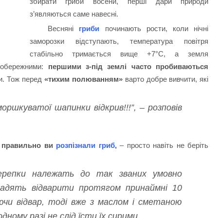
збирати гриби восени, перші дари природи
з’являються саме навесні.
Весняні
гриби
починають рости, коли нічні
заморозки відступають, температура повітря
стабільно тримається вище +7°C, а земля
 обережними:
першими з-під землі часто пробиваються
ми. Тож перед
«тихим полюванням»
варто добре вивчити, які
оршкуватої шапинки відкрив!!!”, – розповів
и правильно ви
розпізнали гриб
,
– просто навіть не беріть
репки належать до так званих умовно
 радять відварити протягом принаймні 10
ючи відвар, тоді вже з маслом і сметаною
дному разі не слід їсти їх сирими.