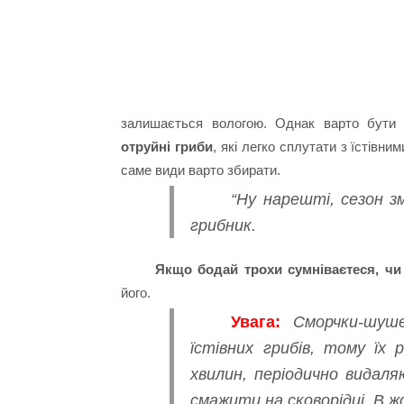
залишається вологою. Однак варто бути
отруйні гриби
, які легко сплутати з їстівни
саме види варто збирати.
“Ну нарешті, сезон зм
грибник.
Якщо бодай трохи сумніваєтеся, ч
його.
Увага:
Сморчки-шуше
їстівних грибів, тому їх
хвилин, періодично видаля
смажити на сковорідці. В жо