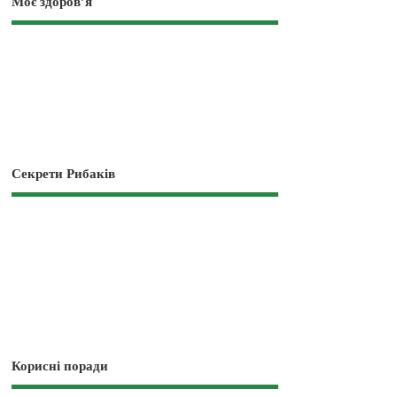
Моє здоров’я
Секрети Рибаків
Корисні поради