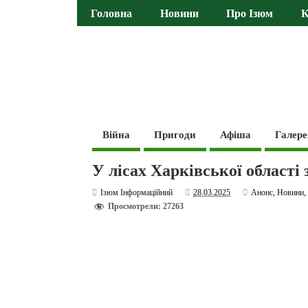
Головна
Новини
Про Ізюм
К
Війна
Пригоди
Афіша
Галере
У лісах Харківської област
Ізюм Інформаційний
28.03.2025
Анонс
,
Новини
Просмотрели: 27263