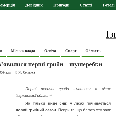
омерція
Довідник
Пригоди
Статті
Готелі
Із
я
Міська влада
Освіта
Спорт
Область
і з’явилися перші гриби – шушеребки
,
Область
No Comment
Перші весняні гриби з’явилися в лісах
Харківської області.
Як тільки зійде сніг, у лісах починається
новий грибний сезон.
Попри те, що багато хто звик