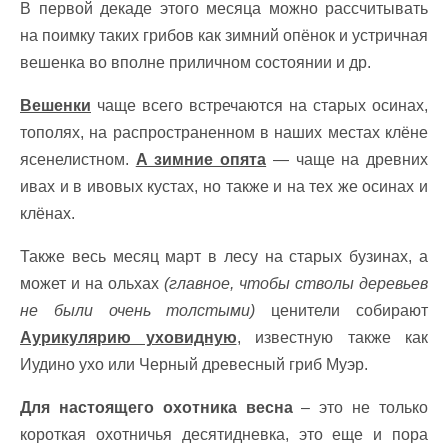
В первой декаде этого месяца можно рассчитывать
на поимку таких грибов как зимний опёнок и устричная
вешенка во вполне приличном состоянии и др.
Вешенки
чаще всего встречаются на старых осинах,
тополях, на распространенном в наших местах клёне
ясенелистном.
А зимние опята
— чаще на древних
ивах и в ивовых кустах, но также и на тех же осинах и
клёнах.
Также весь месяц март в лесу на старых бузинах, а
может и на ольхах
(главное, чтобы стволы деревьев
не были очень толстыми)
ценители собирают
Аурикулярию уховидную
, известную также как
Иудино ухо или Черный древесный гриб Муэр.
Для настоящего охотника весна
– это не только
короткая охотничья десятидневка, это еще и пора