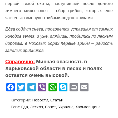
первой тихой охоты, наступившей после долгого
зимнего межсезонья – сбор грибов, которых еще
частенько именуют грибами-подснежниками.
Едва сойдут снега, прогреется уставшая от зимних
холодов земля, и уже, глядишь, пробились по лесным
дорогам, в моховых борах первые грибы – радость
заядлых грибников.
Справочно:
Минная опасность в
Харьковской области в лесах и полях
остается очень высокой.
F
T
T
Vi
W
S
Pr
E
ac
w
el
b
h
k
in
m
Категории:
Новости
,
Статьи
e
itt
e
er
at
y
t
ai
Теги:
Еда
,
Лесхоз
,
Совет
,
Украина
,
Харьковщина
b
er
gr
s
p
l