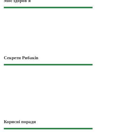
Моє здоров’я
Секрети Рибаків
Корисні поради