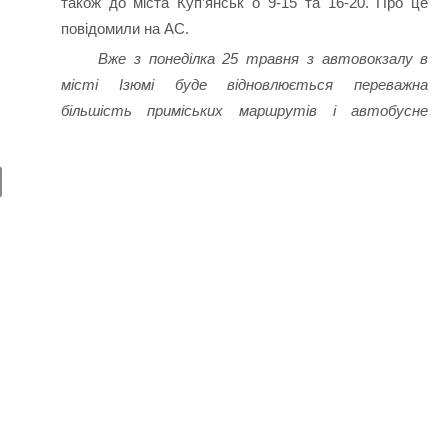
також до міста Куп’янськ о 9-15 та 16-20. Про це
повідомили на АС.
Вже з понеділка 25 травня з автовокзалу в
місті Ізюмі буде відновлюється переважна
більшість приміських маршрутів і автобусне
E
m
ail