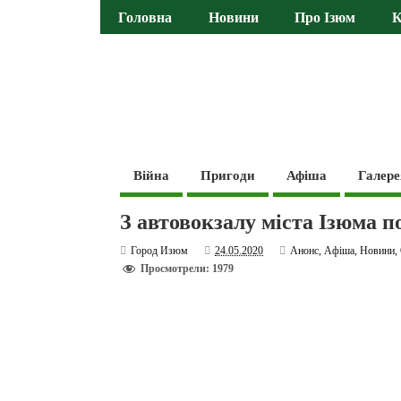
Головна
Новини
Про Ізюм
К
Війна
Пригоди
Афіша
Галере
З автовокзалу міста Ізюма п
Город Изюм
24.05.2020
Анонс
,
Афіша
,
Новини
,
Просмотрели: 1979