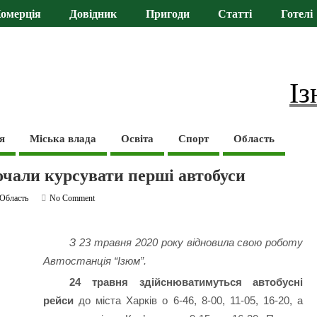
омерція
Довідник
Пригоди
Статті
Готелі
Із
я
Міська влада
Освіта
Спорт
Область
очали курсувати перші автобуси
Область
No Comment
З 23 травня 2020 року відновила свою роботу
Автостанція “Ізюм”.
24 травня здійснюватимуться автобусні
рейси
до міста Харків о 6-46, 8-00, 11-05, 16-20, а