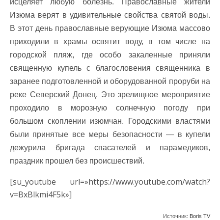
исцеляет любую болезнь. Православные жители
Изюма верят в удивительные свойства святой воды.
В этот день православные верующие Изюма массово
приходили в храмы освятит воду, в том числе на
городской пляж, где особо закаленные приняли
священную купель с благословения священника в
заранее подготовленной и оборудованной проруби на
реке Северский Донец. Это зрелищное мероприятие
проходило в морозную солнечную погоду при
большом скоплении изюмчан. Городскими властями
были принятые все меры безопасности — в купели
дежурила бригада спасателей и парамедиков,
праздник прошел без происшествий.
[su_youtube url=»https://www.youtube.com/watch?
v=BxBlkmi4F5k»]
Источник:
Boris TV