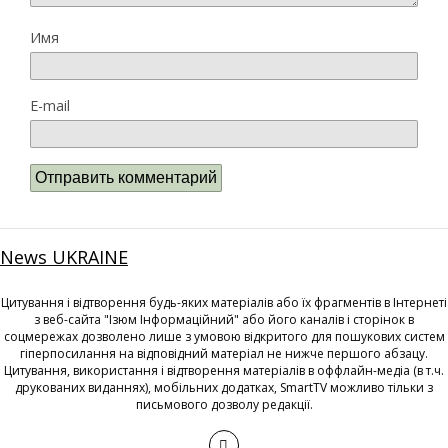
Имя
E-mail
News UKRAINE
Цитування і відтворення будь-яких матеріалів або їх фрагментів в Інтернеті
з веб-сайта "Ізюм Інформаційний" або його каналів і сторінок в
соцмережах дозволено лише з умовою відкритого для пошукових систем
гіперпосилання на відповідний матеріал не нижче першого абзацу.
Цитування, використання і відтворення матеріалів в оффлайн-медіа (в т.ч.
друкованих виданнях), мобільних додатках, SmartTV можливо тільки з
письмового дозволу редакції.