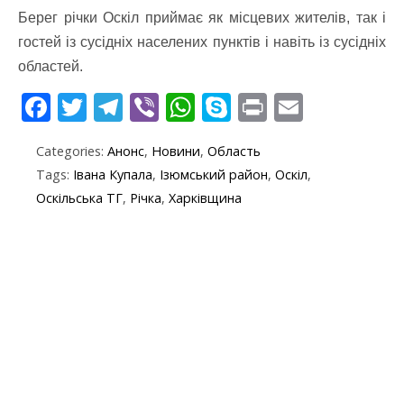
Берег річки Оскіл приймає як місцевих жителів, так і
гостей із сусідніх населених пунктів і навіть із сусідніх
областей.
F
T
T
Vi
W
S
Pr
E
ac
w
el
b
h
k
in
m
Categories:
Анонс
,
Новини
,
Область
e
itt
e
er
at
y
t
ai
Tags:
Івана Купала
,
Ізюмський район
,
Оскіл
,
b
er
gr
s
p
l
Оскільська ТГ
,
Річка
,
Харківщина
o
a
A
e
o
m
p
k
p