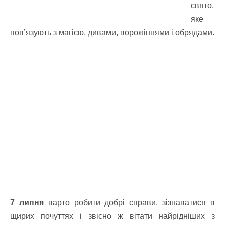
свято,
яке
пов’язують з магією, дивами, ворожіннями і обрядами.
7 липня
варто робити добрі справи, зізнаватися в
щирих почуттях і звісно ж вітати найрідніших з