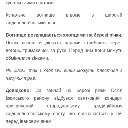
купальськими святами.
Купальнє вогнище відоме в широкій
східнослов’янській зоні.
Вогнище розкладається хлопцями на березі річки.
Потім хлопці й дівчата парами стрибають через
вогонь, тримаючись за руки. Перед цим вони можуть
обмінялися вінками.
Як дівочі, так і хлопчачі вінки можуть плестися з
пахучих трав.
Довідково:
За звичай на березі річки Оскіл
Ізюмського району відбувся святковий концерт,
присвячений стародавньому традиційному
східнослов’янському святу, що відзначається у ніч
перед Івановим днем.