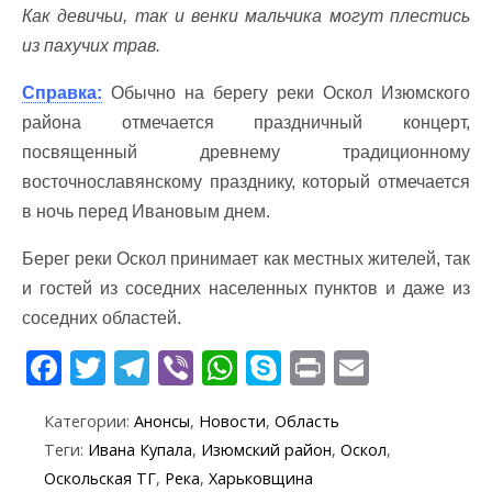
Как девичьи, так и венки мальчика могут плестись
из пахучих трав.
Справка:
Обычно на берегу реки Оскол Изюмского
района отмечается праздничный концерт,
посвященный древнему традиционному
восточнославянскому празднику, который отмечается
в ночь перед Ивановым днем.
Берег реки Оскол принимает как местных жителей, так
и гостей из соседних населенных пунктов и даже из
соседних областей.
F
T
T
Vi
W
S
Pr
E
ac
w
el
b
h
k
in
m
Категории:
Анонсы
,
Новости
,
Область
e
itt
e
er
at
y
t
ai
Теги:
Ивана Купала
,
Изюмский район
,
Оскол
,
b
er
gr
s
p
l
Оскольская ТГ
,
Река
,
Харьковщина