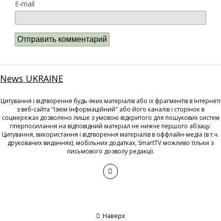
E-mail
News UKRAINE
Цитування і відтворення будь-яких матеріалів або їх фрагментів в Інтернеті
з веб-сайта "Ізюм Інформаційний" або його каналів і сторінок в
соцмережах дозволено лише з умовою відкритого для пошукових систем
гіперпосилання на відповідний матеріал не нижче першого абзацу.
Цитування, використання і відтворення матеріалів в оффлайн-медіа (в т.ч.
друкованих виданнях), мобільних додатках, SmartTV можливо тільки з
письмового дозволу редакції.
Наверх