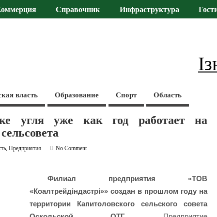
Коммерция
Справочник
Инфраструктура
Гост
Із
ская власть
Образование
Спорт
Область
вке угля уже как год работает на
 сельсовета
сть
,
Предприятия
No Comment
Филиал предприятия «ТОВ
«Коалтрейдіндастрі»» создан в прошлом году на
территории Капитоловского сельского совета
Оскольской ОТГ.
Предприятие