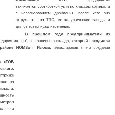
занимается
сортировкой угля по классам крупности
с использованием дробления, после чего оно
отгружается на ТЭС, металлургические заводы и
для бытовых нужд населения.
В прошлом году предприниматели из
едприятия на базе топливного склада,
который находился
 районе ИОМЗа г. Изюма,
инвестировав в его создание
а «ТОВ
ського,
тгрузке
ышло на
ности.
ность
метров
льного