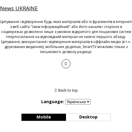
News UKRAINE
Цитування і відтворення будь-яких матеріалів або їх фрагментів в Інтернеті
з веб-сайта "Ізюм Інформаційний" або його каналів і сторінок в
соцмережах дозволено лише з умовою відкритого для пошукових систем
гіперпосилання на відповідний матеріал не нижче першого абзацу.
Цитування, використання і відтворення матеріалів в оффлайн-медіа (в т.ч.
друкованих виданнях), мобільних додатках, SmartTV можливо тільки з
письмового дозволу редакції.
Back to top
Language:
Mobile
Desktop