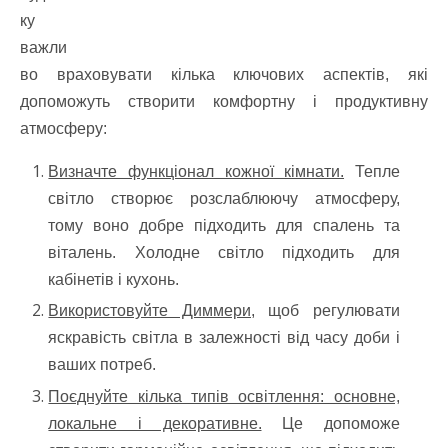
ку
важли
во враховувати кілька ключових аспектів, які
допоможуть створити комфортну і продуктивну
атмосферу:
Визначте функціонал кожної кімнати.
Тепле
світло створює розслаблюючу атмосферу,
тому воно добре підходить для спалень та
віталень. Холодне світло підходить для
кабінетів і кухонь.
Використовуйте Диммери,
щоб регулювати
яскравість світла в залежності від часу доби і
ваших потреб.
Поєднуйте кілька типів освітлення: основне,
локальне і декоративне.
Це допоможе