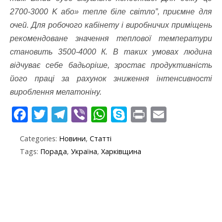
2700-3000 K або» тепле біле світло”, приємне для
очей. Для робочого кабінету і виробничих приміщень
рекомендоване значення теплової температури
становить 3500-4000 К. В таких умовах людина
відчуває себе бадьоріше, зростає продуктивність
його праці за рахунок зниження інтенсивності
вироблення мелатоніну.
F
T
T
Vi
W
S
Pr
E
ac
w
el
b
h
k
in
m
Categories:
Новини
,
Статті
e
itt
e
er
at
y
t
ai
Tags:
Порада
,
Україна
,
Харківщина
b
er
gr
s
p
l
o
a
A
e
o
m
p
k
p